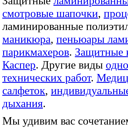
Защитные
ламинированны
смотровые шапочки
,
проц
ламинированные полиэти
маникюра
,
пеньюары лам
парикмахеров
.
Защитные 
Каспер
. Другие виды
одно
технических работ
.
Медиц
салфеток
,
индивидуальные
дыхания
.
Мы удивим вас сочетание